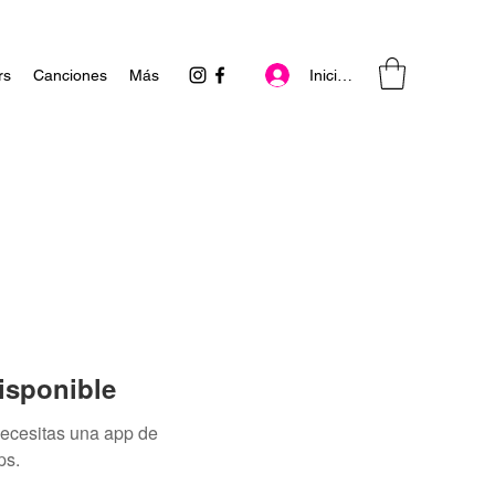
Iniciar sesión
rs
Canciones
Más
isponible
necesitas una app de
ps.