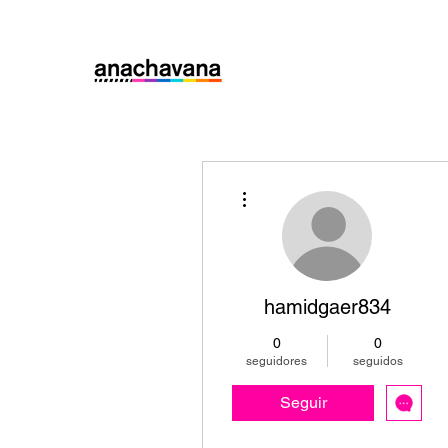
Más acciones
hamidgaer834
0
0
seguidores
seguidos
Seguir